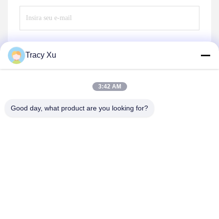
Tracy Xu
Enviar
3:42 AM
Good day, what product are you looking for?
Shandong Xingshun New Material Co., Ltd.
gxx@xingshengtech.com
86-519-86464994
Rua Miaoqiao, distrito de Wujin, cidade de Changzhou,
província de Jiangsu, P.R.China