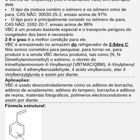
dele.
O tipo da mistura contém o isômero e os isômero ortos de
para, CAS NÃO: 30030-25-2, ensaio acima de 97%
O tipo puro é principalmente consistir no isômero de para,
CAS NÃO: 1592-20-7, ensaio acima de 98%
VBC é um produto bastante especial e o transporte perigoso do
congelador dos bens é necessário.
2-8 o grau
é a melhor condição para ele.
VBC é armazenado no armazém
do
refrigerador de
2-8deg C
.
Nós somos cometidos para pesquisar, para tornar-se, para
produzir e a venda VBC derivou produtos, tais como (N, N-
Dimethylaminomethyl) o estireno, o cloreto do
trimethylammonium 4-Vinylbenzyl (VBTMAC/QBM), 4-Vinylphenyl
metanol, 4 ethenylbenzaldehyde, 4 ácido vinylbenzoic, éter 4
vinylbenzylglycidy e assim por diante.
Aplicações:
VBC é usado descontroladamente como os aditivos de borracha,
aditivos de acoplamento, aditivos do tempero, borracha e aditivos
de resina, materiais fotográficos, polímeros electrocondutores e
assim por diante.
Fórmula estrutural: