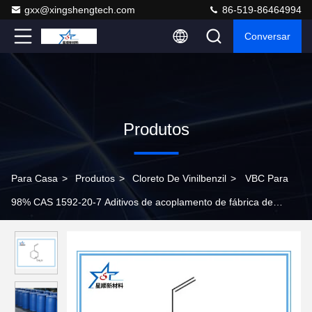
gxx@xingshengtech.com
86-519-86464994
Conversar
Produtos
Para Casa
>
Produtos
>
Cloreto De Vinilbenzil
>
VBC Para
98% CAS 1592-20-7 Aditivos de acoplamento de fábrica de
cloreto de vinilbenzila