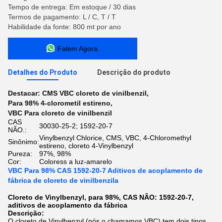
Tempo de entrega: Em estoque / 30 dias
Termos de pagamento: L / C, T / T
Habilidade da fonte: 800 mt por ano
Falem Agora.
Detalhes do Produto
Descrição do produto
Destacar:
CMS VBC cloreto de vinilbenzil
,
Para 98% 4-clorometil estireno
,
VBC Para cloreto de vinilbenzil
CAS
30030-25-2; 1592-20-7
NÃO.:
Vinylbenzyl Chlorice, CMS, VBC, 4-Chloromethyl
Sinônimo:
estireno, cloreto 4-Vinylbenzyl
Pureza:
97%, 98%
Cor:
Coloress a luz-amarelo
VBC Para 98% CAS 1592-20-7 Aditivos de acoplamento de
fábrica de cloreto de vinilbenzila
Cloreto de Vinylbenzyl, para 98%, CAS NÃO: 1592-20-7,
aditivos de acoplamento da fábrica
Descrição:
O cloreto de Vinylbenzyl (nós o chamamos VBC) tem dois tipos