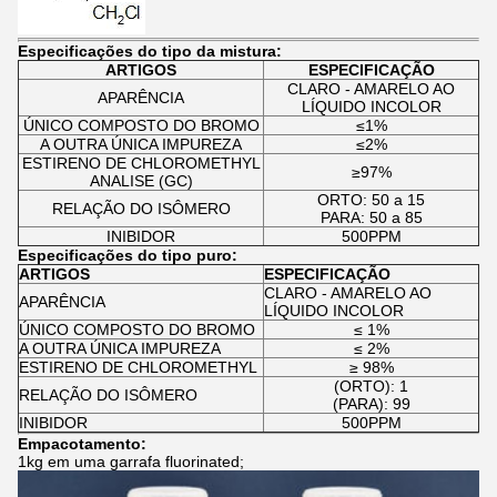
Especificações do tipo da mistura:
ARTIGOS
ESPECIFICAÇÃO
CLARO - AMARELO AO
APARÊNCIA
LÍQUIDO INCOLOR
ÚNICO COMPOSTO DO BROMO
≤1%
A OUTRA ÚNICA IMPUREZA
≤2%
ESTIRENO DE CHLOROMETHYL
≥97%
ANALISE (GC)
ORTO: 50 a 15
RELAÇÃO DO ISÔMERO
PARA: 50 a 85
INIBIDOR
500PPM
Especificações do tipo puro:
ARTIGOS
ESPECIFICAÇÃO
CLARO - AMARELO AO
APARÊNCIA
LÍQUIDO INCOLOR
ÚNICO COMPOSTO DO BROMO
≤ 1%
A OUTRA ÚNICA IMPUREZA
≤ 2%
ESTIRENO DE CHLOROMETHYL
≥ 98%
(ORTO): 1
RELAÇÃO DO ISÔMERO
(PARA): 99
INIBIDOR
500PPM
Empacotamento:
1kg em uma garrafa fluorinated;