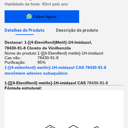
Habilidade da fonte: 80mt pelo ano
Falem Agora.
Detalhes do Produto
Descrição do produto
Destacar:
1-[(4-Etenilfenil)Metil]-1H-Imidazol
,
78430-91-8 Cloreto de Vinilbenzila
Nome do produto:
1-[[[4-Etenilfenil) metilo]-1H-imidazol
Cas não.:
78430-91-8
Purificação:
95%
1-[(4-etilenfenil) metilo]-1H-imidazol CAS 78430-91-8
monômero adesivo subaquático
1-[[[4-Etenilfenil) metilo]-1H-imidazol CAS
78430-91-8
Fórmula estrutural: