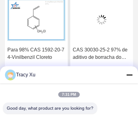
Para 98% CAS 1592-20-7
CAS 30030-25-2 97% de
4-Vinilbenzil Cloreto
aditivo de borracha do
fabricante de clorometil
estireno
Tracy Xu
Falem Agora.
Falem Agora.
7:31 PM
Good day, what product are you looking for?
Shandong Xingshun New Material Co., Ltd.
gxx@xingshengtech.com