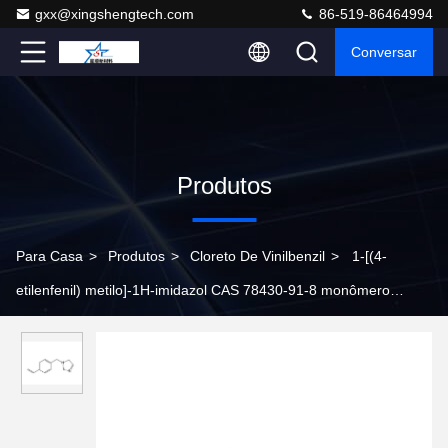
gxx@xingshengtech.com
86-519-86464994
Conversar
Produtos
Para Casa
>
Produtos
>
Cloreto De Vinilbenzil
>
1-[(4-
etilenfenil) metilo]-1H-imidazol CAS 78430-91-8 monômero
adesivo subaquático